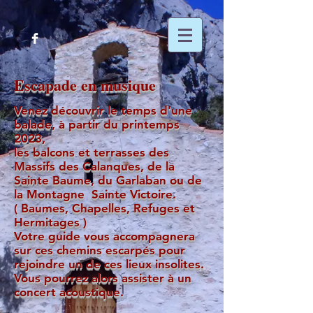
Escapade en musique
Venez découvrir le temps d'une
balade, à partir du printemps
2023,
les balcons et terrasses des
Massifs des Calanques, de la
Sainte Baume, du Garlaban ou de
la Montagne Sainte Victoire.
( Baumes, Chapelles, Refuges et
Hermitages )
Votre guide vous accompagnera
sur ces chemins escarpés pour
rejoindre un de ces lieux insolites.
Vous pourrez alors assister à un
concert acoustique.